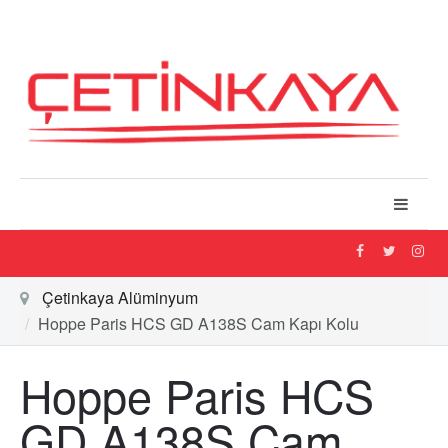
Çetinkaya Alüminyum
Hoppe Paris HCS GD A138S Cam Kapı Kolu
Hoppe Paris HCS
GD A138S Cam