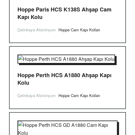
Hoppe Paris HCS K138S Ahşap Cam
Kapı Kolu
Çetinkaya Alüminyum
Hoppe Cam Kapı Kolları
Hoppe Perth HCS A1880 Ahşap Kapı
Kolu
Çetinkaya Alüminyum
Hoppe Cam Kapı Kolları