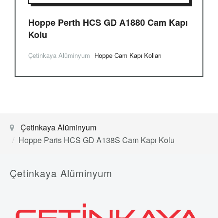
Hoppe Perth HCS GD A1880 Cam Kapı
Kolu
Çetinkaya Alüminyum
Hoppe Cam Kapı Kolları
Çetinkaya Alüminyum
Hoppe Paris HCS GD A138S Cam Kapı Kolu
Çetinkaya Alüminyum